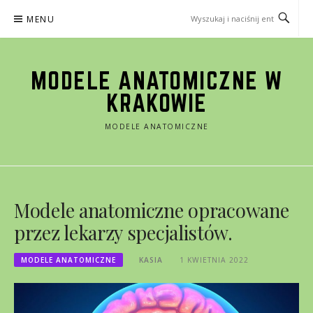
Przejdź
MENU
do
treści
MODELE ANATOMICZNE W
KRAKOWIE
MODELE ANATOMICZNE
Modele anatomiczne opracowane
przez lekarzy specjalistów.
MODELE ANATOMICZNE
KASIA
1 KWIETNIA 2022