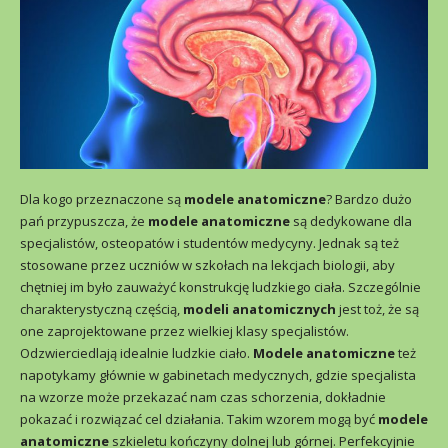
Dla kogo przeznaczone są
modele anatomiczne
? Bardzo dużo
pań przypuszcza, że
modele anatomiczne
są dedykowane dla
specjalistów, osteopatów i studentów medycyny. Jednak są też
stosowane przez uczniów w szkołach na lekcjach biologii, aby
chętniej im było zauważyć konstrukcję ludzkiego ciała. Szczególnie
charakterystyczną częścią,
modeli anatomicznych
jest toż, że są
one zaprojektowane przez wielkiej klasy specjalistów.
Odzwierciedlają idealnie ludzkie ciało.
Modele anatomiczne
też
napotykamy głównie w gabinetach medycznych, gdzie specjalista
na wzorze może przekazać nam czas schorzenia, dokładnie
pokazać i rozwiązać cel działania. Takim wzorem mogą być
modele
anatomiczne
szkieletu kończyny dolnej lub górnej. Perfekcyjnie