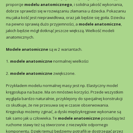
proporcje
modelu anatomicznego
, i solidna jakość wykonania,
dobrze sprawdzi się w rozwiązaniu złamania u dziecka. Pokazaniu
mu jaka kość jest nieprawidłowa, oraz jak będzie się goiła. Dziecku
na pewno sprawią dużo przyjemności, a
modele anatomiczne
,
jakich będzie mógł dotknąć jeszcze większą. Wielkość modeli
anatomicznych.
Modele anatomiczne
są w 2 wariantach.
1.
modele anatomiczne
normalnej wielkości
2.
modele anatomiczne
zwiększone.
Przykładem modelu normalnej masy jest np. Elastyczny model
kręgosłupa na bazie. Ma on mnóstwo korzyści. Przede wszystkim
wygląda bardzo naturalnie, przyklejony do specjalnej konstrukcji
co skutkuje, że nie przesuwa się w czasie obserwowania.
Kręgosłup możemy zginać, a dyski międzykręgowe wykonane są
tak samo jak u człowieka. Te
modele anatomiczne
posiadają też
ruchome stawy też są stworzone z niezwykle odpornego
komponentu. Dzięki temuż będziemy potrafili je dostrzegać przez