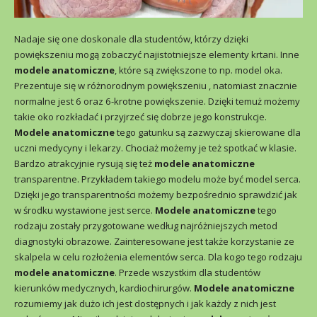
Nadaje się one doskonale dla studentów, którzy dzięki
powiększeniu mogą zobaczyć najistotniejsze elementy krtani. Inne
modele anatomiczne
, które są zwiększone to np. model oka.
Prezentuje się w różnorodnym powiększeniu , natomiast znacznie
normalne jest 6 oraz 6-krotne powiększenie. Dzięki temuż możemy
takie oko rozkładać i przyjrzeć się dobrze jego konstrukcje.
Modele anatomiczne
tego gatunku są zazwyczaj skierowane dla
uczni medycyny i lekarzy. Chociaż możemy je też spotkać w klasie.
Bardzo atrakcyjnie rysują się też
modele anatomiczne
transparentne. Przykładem takiego modelu może być model serca.
Dzięki jego transparentności możemy bezpośrednio sprawdzić jak
w środku wystawione jest serce.
Modele anatomiczne
tego
rodzaju zostały przygotowane według najróżniejszych metod
diagnostyki obrazowe. Zainteresowane jest także korzystanie ze
skalpela w celu rozłożenia elementów serca. Dla kogo tego rodzaju
modele anatomiczne
. Przede wszystkim dla studentów
kierunków medycznych, kardiochirurgów.
Modele anatomiczne
rozumiemy jak dużo ich jest dostępnych i jak każdy z nich jest