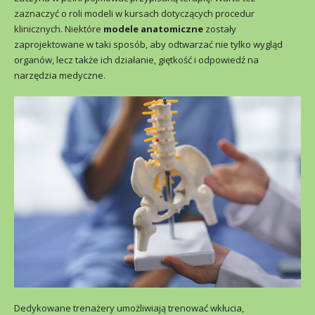
zaznaczyć o roli modeli w kursach dotyczących procedur
klinicznych. Niektóre
modele anatomiczne
zostały
zaprojektowane w taki sposób, aby odtwarzać nie tylko wygląd
organów, lecz także ich działanie, giętkość i odpowiedź na
narzędzia medyczne.
Dedykowane trenażery umożliwiają trenować wkłucia,