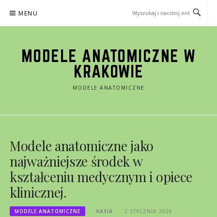
Przejdź
MENU
do
treści
MODELE ANATOMICZNE W
KRAKOWIE
MODELE ANATOMICZNE
Modele anatomiczne jako
najważniejsze środek w
kształceniu medycznym i opiece
klinicznej.
MODELE ANATOMICZNE
KASIA
2 STYCZNIA 2026