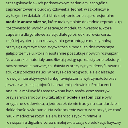
szczegółowością – ich podstawowym zadaniem jest ogólne
zaprezentowanie budowy człowieka. Jednak w szkolnictwie
wyższym i w działalności klinicznej konieczne są profesjonalne
modele anatomiczne
, które maksymalnie dokładnie reprodukują
rzeczywistość. Wybór właściwego modelu to inwestycja, która
zapewnia długofalowe zalety, dlatego ośrodki zdrowia coraz
częściej wybierają na rozwiązania gwarantujące maksymalną
precyzję i wytrzymałość. Wytwarzanie modeli to dziś rozwinięta
gałąź przemysłu, która nieustannie poszukuje nowych rozwiązań.
Nowatorskie materiały umożliwiają osiągnąć realistyczne tekstury i
odwzorowanie barwne, co ułatwia w precyzyjnym identyfikowaniu
struktur podczas nauki. W przyszłości prognozuje się dalszego
rozwoju interaktywnych funkcji, zwiększenia wytrzymałości oraz
jeszcze większej spójności z anatomią człowieka. Producenci
analizują możliwość zastosowania bioplastów oraz tworzyw
przyjaznych środowisku tak, aby
modele anatomiczne
były
przyjazne środowisku, a jednocześnie nie traciły na standardzie i
dokładności wykonania. Na zakończenie warto zaznaczyć, że choć
nauki medyczne rozwija się w bardzo szybkim ryt­mie, a
rozwiązania digitalne coraz śmielej wkraczają do edukacji, fizyczny