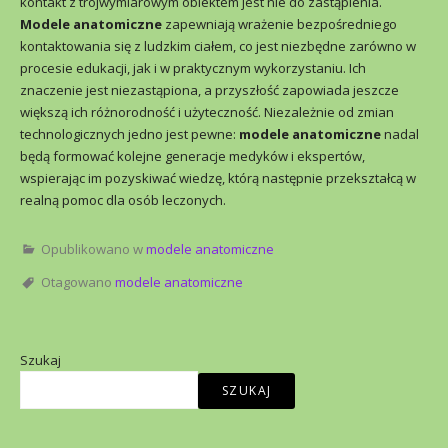
kontakt z trójwymiarowym obiektem jest nie do zastąpienia.
Modele anatomiczne
zapewniają wrażenie bezpośredniego
kontaktowania się z ludzkim ciałem, co jest niezbędne zarówno w
procesie edukacji, jak i w praktycznym wykorzystaniu. Ich
znaczenie jest niezastąpiona, a przyszłość zapowiada jeszcze
większą ich różnorodność i użyteczność. Niezależnie od zmian
technologicznych jedno jest pewne:
modele anatomiczne
nadal
będą formować kolejne generacje medyków i ekspertów,
wspierając im pozyskiwać wiedzę, którą następnie przekształcą w
realną pomoc dla osób leczonych.
Opublikowano w
modele anatomiczne
Otagowano
modele anatomiczne
Szukaj
SZUKAJ