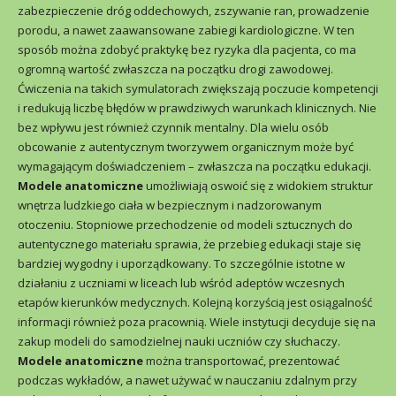
zabezpieczenie dróg oddechowych, zszywanie ran, prowadzenie
porodu, a nawet zaawansowane zabiegi kardiologiczne. W ten
sposób można zdobyć praktykę bez ryzyka dla pacjenta, co ma
ogromną wartość zwłaszcza na początku drogi zawodowej.
Ćwiczenia na takich symulatorach zwiększają poczucie kompetencji
i redukują liczbę błędów w prawdziwych warunkach klinicznych. Nie
bez wpływu jest również czynnik mentalny. Dla wielu osób
obcowanie z autentycznym tworzywem organicz­nym może być
wymagającym doświadczeniem – zwłaszcza na początku edukacji.
Modele anatomiczne
umożliwiają oswoić się z widokiem struktur
wnętrza ludzkiego ciała w bezpiecznym i nadzorowanym
otoczeniu. Stopniowe przechodzenie od modeli sztucznych do
autentycznego materiału sprawia, że przebieg edukacji staje się
bardziej wygodny i uporządkowany. To szczególnie istotne w
działaniu z uczniami w liceach lub wśród adeptów wczesnych
etapów kierunków medycznych. Kolejną korzyścią jest osiągalność
informacji również poza pracownią. Wiele instytucji decyduje się na
zakup modeli do samodzielnej nauki uczniów czy słuchaczy.
Modele anatomiczne
można transportować, prezentować
podczas wykładów, a nawet używać w nauczaniu zdalnym przy