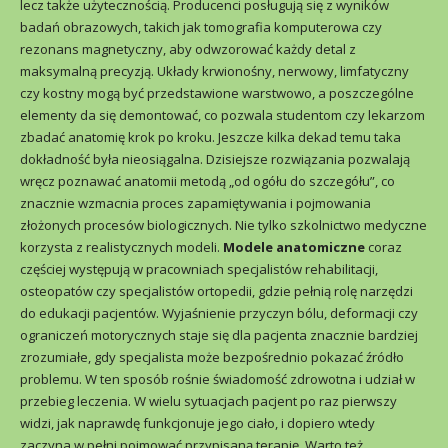
lecz także użytecznością. Producenci posługują się z wyników
badań obrazowych, takich jak tomografia komputerowa czy
rezonans magnetyczny, aby odwzorować każdy detal z
maksymalną precyzją. Układy krwionośny, nerwowy, limfatyczny
czy kostny mogą być przedstawione warstwowo, a poszczególne
elementy da się demontować, co pozwala studentom czy lekarzom
zbadać anatomię krok po kroku. Jeszcze kilka dekad temu taka
dokładność była nieosiągalna. Dzisiejsze rozwiązania pozwalają
wręcz poznawać anatomii metodą „od ogółu do szczegółu”, co
znacznie wzmacnia proces zapamiętywania i pojmowania
złożonych procesów biologicznych. Nie tylko szkolnictwo medyczne
korzysta z realistycznych modeli.
Modele anatomiczne
coraz
częściej występują w pracowniach specjalistów rehabilitacji,
osteopatów czy specjalistów ortopedii, gdzie pełnią rolę narzędzi
do edukacji pacjentów. Wyjaśnienie przyczyn bólu, deformacji czy
ograniczeń motorycznych staje się dla pacjenta znacznie bardziej
zrozumiałe, gdy specjalista może bezpośrednio pokazać źródło
problemu. W ten sposób rośnie świadomość zdrowotna i udział w
przebieg leczenia. W wielu sytuacjach pacjent po raz pierwszy
widzi, jak naprawdę funkcjonuje jego ciało, i dopiero wtedy
zaczyna w pełni pojmować przypisaną terapię. Warto też