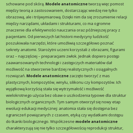
schowane pod skórą.
Modele anatomiczne
tworzą więc pomost
między teorią a zastosowaniem, dostarczając wiedzę nie tylko
obrazową, ale i trójwymiarową. Dzięki nim da się zrozumienie relacji
między narządami, układami i strukturami, co ma ogromne
znaczenie dla efektywności nauczania oraz późniejszej pracy z
pacjentami. Od pierwszych lat historii medycyny ludzkość
poszukiwała narzędzi, które umożliwią szczegółowo poznać
sekrety anatomii. Starożytni uczeni korzystali z obrazami, figurami
oraz – najczęściej – preparacjami zwłok. Jednak dopiero postęp
zaawansowanych technologii i zastępczych materiałów dał
możliwość na stworzenie bardziej realistycznych i osiągalnych
rozwiązań.
Modele anatomiczne
zaczęto tworzyć z mas
plastycznych, kompozytów, winylu, silikonu czy kompozytów. Ich
wyjątkową korzyścią stała się wytrzymałość i możliwość
wielokrotnego użycia bez obaw o uszkodzenia typowe dla struktur
biologicznych organicznych. Tym samym otworzył się nowy etap
ewolucji edukacji medycznej: anatomia stała się dostępna bez
ograniczeń powiązanych z czasem, etyką czy wydatkami dostępu
do tkanki biologicznego. Współczesne
modele anatomiczne
charakteryzują się nie tylko szczegółowością reprodukcji struktur,