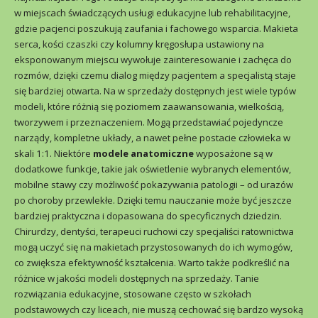
w miejscach świadczących usługi edukacyjne lub rehabilitacyjne,
gdzie pacjenci poszukują zaufania i fachowego wsparcia. Makieta
serca, kości czaszki czy kolumny kręgosłupa ustawiony na
eksponowanym miejscu wywołuje zainteresowanie i zachęca do
rozmów, dzięki czemu dialog między pacjentem a specjalistą staje
się bardziej otwarta. Na w sprzedaży dostępnych jest wiele typów
modeli, które różnią się poziomem zaawansowania, wielkością,
tworzywem i przeznaczeniem. Mogą przedstawiać pojedyncze
narządy, kompletne układy, a nawet pełne postacie człowieka w
skali 1:1. Niektóre
modele anatomiczne
wyposażone są w
dodatkowe funkcje, takie jak oświetlenie wybranych elementów,
mobilne stawy czy możliwość pokazywania patologii – od urazów
po choroby przewlekłe. Dzięki temu nauczanie może być jeszcze
bardziej praktyczna i dopasowana do specyficznych dziedzin.
Chirurdzy, dentyści, terapeuci ruchowi czy specjaliści ratownictwa
mogą uczyć się na makietach przystosowanych do ich wymogów,
co zwiększa efektywność kształcenia. Warto także podkreślić na
różnice w jakości modeli dostępnych na sprzedaży. Tanie
rozwiązania edukacyjne, stosowane często w szkołach
podstawowych czy liceach, nie muszą cechować się bardzo wysoką