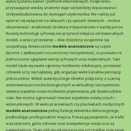
wykorzystaniu kamer i platform internetowych. Dzięki temu
przyswajanie wiedzy anatomii staje się bardziej dopasowana i
zindywidualizowana do wymagań użytkownika. Nie należy już
opierać się wyłącznie na atlasach czy opisach słownych – można
obserwować i analizować struktury trójwymiarowo o każdej porze.
Rozwój technologii cyfrowej nie przyniósł odejścia od materialnych
modeli, a wręcz przeciwnie – obie dziedziny wzajemnie się
uzupełniają. Nowoczesne
modele anatomiczne
są często
łączone z aplikacjami rozszerzonej rzeczywistości, co pozwala na
jednoczesne oglądanie wersji cyfrowych oraz materialnych. Taki
model nauki wyzwala ogromny możliwości edukacyjny, ponieważ
człowiek uczy się najlepiej, gdy angażuje wiele kanałów percepcji
jednocześnie. Widok autentycznego obiektu połączony z szansą
animowania procesów biologicznych w wirtualnej rzeczywistości
otwiera zupełnie nowe możliwości pojmowania, jak działa ludzkie
ciało. Nie można zignorować również aspektów estetycznych i
wizerunkowych. W wielu pracowniach czy placówkach medycznych
modele anatomiczne
pełnią funkcję składnika dekoracyjnego,
podkreślając profesjonalizm miejsca. Pokazują pacjentom, że trafili
w przestrzeni, gdzie zdrowie oraz kompetencje medyczna są
najważniejsze. Tego rodzaju ekspozycja ma szczególne znaczenie